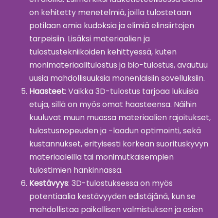
on kehitetty menetelmiä, joilla tulostetaan
potilaan omia kudoksia ja elimiä elinsiirtojen
tarpeisiin. Lisäksi materiaalien ja
tulostustekniikoiden kehittyessä, kuten
monimateriaalitulostus ja bio-tulostus, avautuu
uusia mahdollisuuksia monenlaisiin sovelluksiin.
Haasteet
: Vaikka 3D-tulostus tarjoaa lukuisia
etuja, sillä on myös omat haasteensa. Näihin
kuuluvat muun muassa materiaalien rajoitukset,
tulostusnopeuden ja -laadun optimointi, sekä
kustannukset, erityisesti korkean suorituskyvyn
materiaaleilla tai monimutkaisempien
tulostimien hankinnassa.
Kestävyys
: 3D-tulostuksessa on myös
potentiaalia kestävyyden edistäjänä, kun se
mahdollistaa paikallisen valmistuksen ja osien