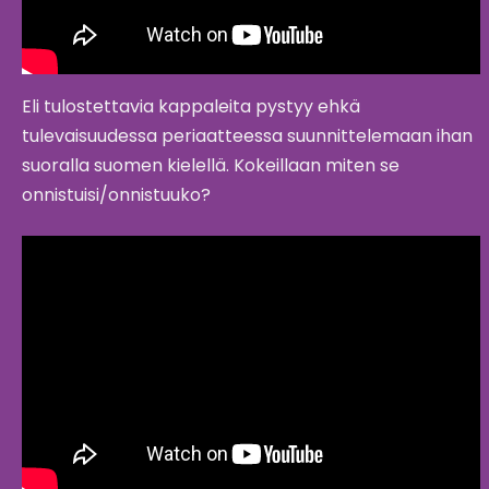
Eli tulostettavia kappaleita pystyy ehkä
tulevaisuudessa periaatteessa suunnittelemaan ihan
suoralla suomen kielellä. Kokeillaan miten se
onnistuisi/onnistuuko?