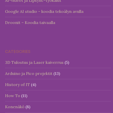
AI-videot ja Lipsync-työkalut
Google AI studio – koodia tekoälyn avulla
Droonit – Koodia taivaalla
CATEGORIES
3D Tulostus ja Laser kaiverrus
(5)
Arduino ja Pico projektit
(13)
History of IT
(4)
How To
(11)
Konenäkö
(8)