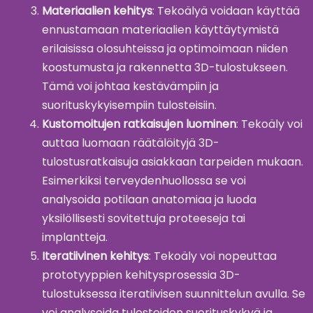
Materiaalien kehitys
: Tekoälyä voidaan käyttää
ennustamaan materiaalien käyttäytymistä
erilaisissa olosuhteissa ja optimoimaan niiden
koostumusta ja rakennetta 3D-tulostukseen.
Tämä voi johtaa kestävämpiin ja
suorituskykyisempiin tulosteisiin.
Kustomoitujen ratkaisujen luominen
: Tekoäly voi
auttaa luomaan räätälöityjä 3D-
tulostusratkaisuja asiakkaan tarpeiden mukaan.
Esimerkiksi terveydenhuollossa se voi
analysoida potilaan anatomiaa ja luoda
yksilöllisesti sovitettuja proteeseja tai
implantteja.
Iteratiivinen kehitys
: Tekoäly voi nopeuttaa
prototyyppien kehitysprosessia 3D-
tulostuksessa iteratiivisen suunnittelun avulla. Se
voi analysoida tulosteiden suorituskykyä ja