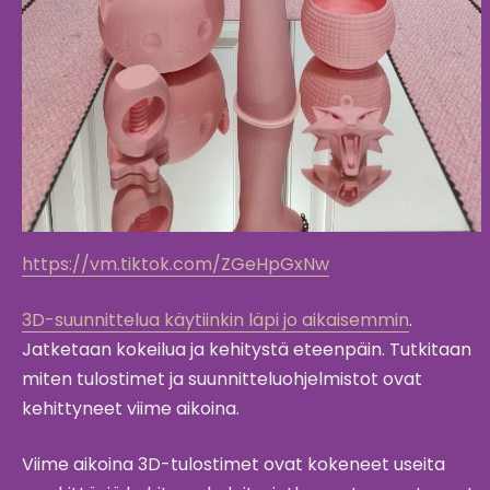
https://vm.tiktok.com/ZGeHpGxNw
3D-suunnittelua käytiinkin läpi jo aikaisemmin
.
Jatketaan kokeilua ja kehitystä eteenpäin. Tutkitaan
miten tulostimet ja suunnitteluohjelmistot ovat
kehittyneet viime aikoina.
Viime aikoina 3D-tulostimet ovat kokeneet useita