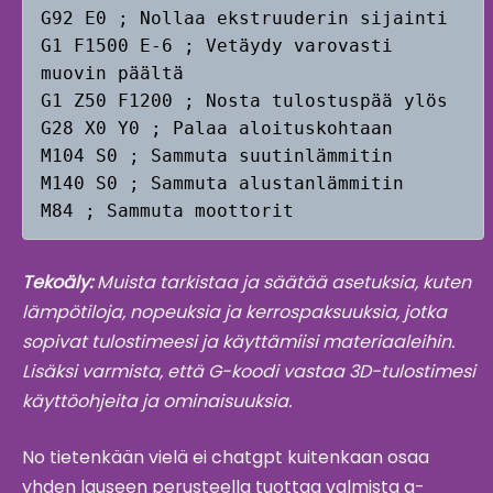
G92 E0 ; Nollaa ekstruuderin sijainti

G1 F1500 E-6 ; Vetäydy varovasti 
muovin päältä

G1 Z50 F1200 ; Nosta tulostuspää ylös

G28 X0 Y0 ; Palaa aloituskohtaan

M104 S0 ; Sammuta suutinlämmitin

M140 S0 ; Sammuta alustanlämmitin

M84 ; Sammuta moottorit
Tekoäly:
Muista tarkistaa ja säätää asetuksia, kuten
lämpötiloja, nopeuksia ja kerrospaksuuksia, jotka
sopivat tulostimeesi ja käyttämiisi materiaaleihin.
Lisäksi varmista, että G-koodi vastaa 3D-tulostimesi
käyttöohjeita ja ominaisuuksia.
No tietenkään vielä ei chatgpt kuitenkaan osaa
yhden lauseen perusteella tuottaa valmista g-