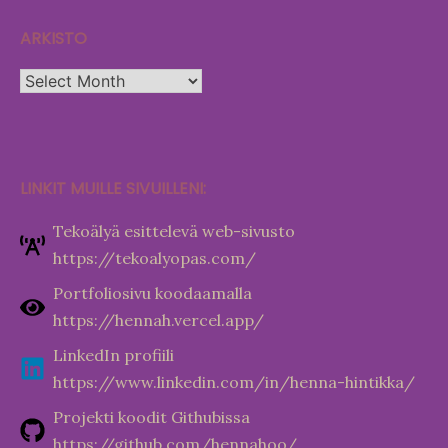
ARKISTO
Arkisto
LINKIT MUILLE SIVUILLENI:
Tekoälyä esittelevä web-sivusto
https://tekoalyopas.com/
Portfoliosivu koodaamalla
https://hennah.vercel.app/
LinkedIn profiili
https://www.linkedin.com/in/henna-hintikka/
Projekti koodit Githubissa
https://github.com/hennahoo/