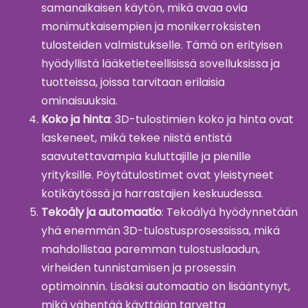
samanaikaisen käytön, mikä avaa ovia
monimutkaisempien ja monikerroksisten
tulosteiden valmistukselle. Tämä on erityisen
hyödyllistä lääketieteellisissä sovelluksissa ja
tuotteissa, joissa tarvitaan erilaisia
ominaisuuksia.
Koko ja hinta
: 3D-tulostimien koko ja hinta ovat
laskeneet, mikä tekee niistä entistä
saavutettavampia kuluttajille ja pienille
yrityksille. Pöytätulostimet ovat yleistyneet
kotikäytössä ja harrastajien keskuudessa.
Tekoäly ja automaatio
: Tekoälyä hyödynnetään
yhä enemmän 3D-tulostusprosessissa, mikä
mahdollistaa paremman tulostuslaadun,
virheiden tunnistamisen ja prosessin
optimoinnin. Lisäksi automaatio on lisääntynyt,
mikä vähentää käyttäjän tarvetta