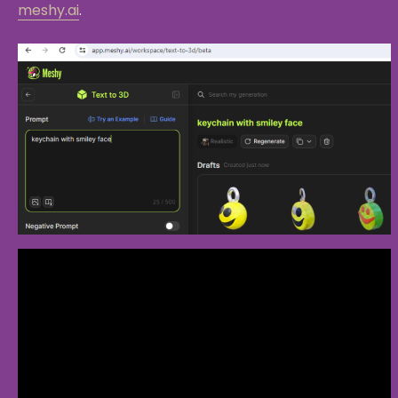
meshy.ai
.