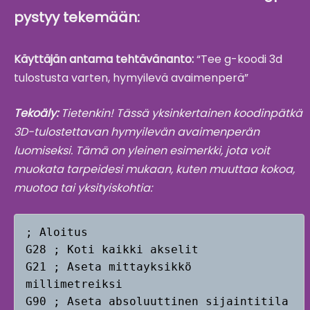
pystyy tekemään:
Käyttäjän antama tehtävänanto:
“Tee g-koodi 3d
tulostusta varten, hymyilevä avaimenperä”
Tekoäly:
Tietenkin! Tässä yksinkertainen koodinpätkä
3D-tulostettavan hymyilevän avaimenperän
luomiseksi. Tämä on yleinen esimerkki, jota voit
muokata tarpeidesi mukaan, kuten muuttaa kokoa,
muotoa tai yksityiskohtia:
; Aloitus

G28 ; Koti kaikki akselit

G21 ; Aseta mittayksikkö 
millimetreiksi

G90 ; Aseta absoluuttinen sijaintitila
