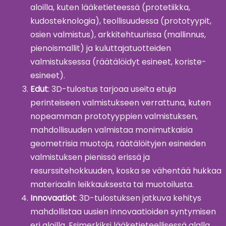
aloilla, kuten lääketieteessä (protetiikka,
kudosteknologia), teollisuudessa (prototyypit,
osien valmistus), arkkitehtuurissa (mallinnus,
pienoismallit) ja kuluttajatuotteiden
valmistuksessa (räätälöidyt esineet, koriste-
esineet).
Edut
: 3D-tulostus tarjoaa useita etuja
perinteiseen valmistukseen verrattuna, kuten
nopeamman prototyyppien valmistuksen,
mahdollisuuden valmistaa monimutkaisia
geometrisia muotoja, räätälöityjen esineiden
valmistuksen pienissä erissä ja
resurssitehokkuuden, koska se vähentää hukkaa
materiaalin leikkauksesta tai muotoilusta.
Innovaatiot
: 3D-tulostuksen jatkuva kehitys
mahdollistaa uusien innovaatioiden syntymisen
eri aloilla. Esimerkiksi lääketieteellisessä alalla