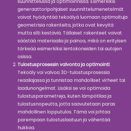
suunnittelussa ja optimoinnissa. Esimerkiksi
generaattoripohjaiset suunnittelumenetelmät
voivat hyödyntää tekoälyä luomaan optimoituja
geometrisia rakenteita, jotka ovat kevyitä
mutta silti kestäviä. Tällaiset rakenteet voivat
säästää materiaalia ja painoa, mikä on erityisen
tärkeää esimerkiksi lentokoneiden tai autojen
osissa.
Tulostusprosessin valvonta ja optimointi
:
Tekoäly voi valvoa 3D-tulostusprosessia
reaaliajassa ja tunnistaa mahdolliset virheet tai
laadunongelmat. Lisäksi se voi optimoida
tulostusparametreja, kuten lämpötilaa ja
tulostusnopeutta, jotta saavutetaan paras
mahdollinen lopputulos. Tämä voi johtaa
parempaan tulostuslaatuun ja vähentää
hukkaa.