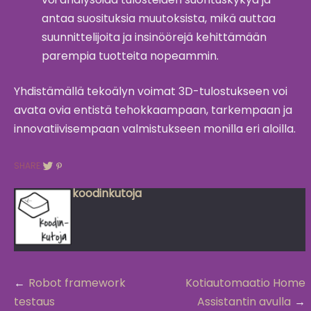
antaa suosituksia muutoksista, mikä auttaa
suunnittelijoita ja insinöörejä kehittämään
parempia tuotteita nopeammin.
Yhdistämällä tekoälyn voimat 3D-tulostukseen voi
avata ovia entistä tehokkaampaan, tarkempaan ja
innovatiivisempaan valmistukseen monilla eri aloilla.
SHARE:
koodinkutoja
Post
Robot framework
Kotiautomaatio Home
navigation
testaus
Assistantin avulla