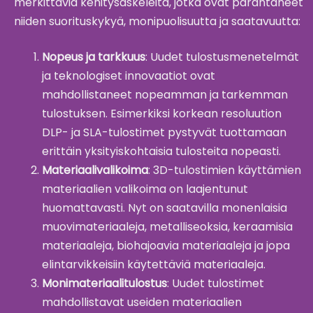
merkittäviä kehitysaskeleita, jotka ovat parantaneet
niiden suorituskykyä, monipuolisuutta ja saatavuutta:
Nopeus ja tarkkuus
: Uudet tulostusmenetelmät
ja teknologiset innovaatiot ovat
mahdollistaneet nopeamman ja tarkemman
tulostuksen. Esimerkiksi korkean resoluution
DLP- ja SLA-tulostimet pystyvät tuottamaan
erittäin yksityiskohtaisia tulosteita nopeasti.
Materiaalivalikoima
: 3D-tulostimien käyttämien
materiaalien valikoima on laajentunut
huomattavasti. Nyt on saatavilla monenlaisia
muovimateriaaleja, metalliseoksia, keraamisia
materiaaleja, biohajoavia materiaaleja ja jopa
elintarvikkeisiin käytettäviä materiaaleja.
Monimateriaalitulostus
: Uudet tulostimet
mahdollistavat useiden materiaalien