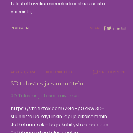
tulostettavaksi esineeksi koostuu useista
vaiheista,…
READ MORE
SHARE:
APRIL 20, 2024
KOODINKUTOJA
ZERO COMMENT
3D tulostus ja suunnittelu
3D Tulostus ja Laser kaiverrus
https://vm.tiktok.com/ZGeHpGxNw 3D-
suunnittelua käytiinkin läpi jo aikaisemmin.
Jatketaan kokeilua ja kehitystä eteenpäin.
Tutkitaan miten tulostimet ja