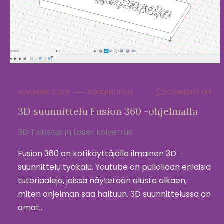
ON
NOVEMBER 11, 2021
KOODINKUTOJA
COMMENTS OFF
3D
3D suunnittelu Fusion 360 -ohjelmalla
SUU
FUS
3D Tulostus ja Laser kaiverrus
360
-
OHJ
Fusion 360 on kotikäyttäjälle ilmainen 3D -
suunnittelu työkalu. Youtube on pullollaan erilaisia
tutoriaaleja, joissa näytetään alusta alkaen,
miten ohjelman saa haltuun. 3D suunnittelussa on
omat…