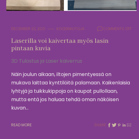
ON
DECEMBER 22, 2021
KOODINKUTOJA
COMMENTS OFF
LASE
Laserilla voi kaivertaa myös lasin
VOI
pintaan kuvia
KAI
MYÖ
LAS
3D Tulostus ja Laser kaiverrus
PIN
KUV
Näin joulun aikaan, iltojen pimentyessä on
mukava laittaa kynttilöitä palamaan. Kaikenlaisia
lyhtyjä ja tuikkukippoja on kaupat pullollaan,
mutta entä jos haluaa tehdä oman näköisen
kuvan…
READ MORE
SHARE: