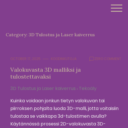
Skip
to
content
Category:
3D Tulostus ja Laser kaiverrus
OCTOBER 17, 2025
KOODINKUTOJA
ZERO COMMENT
Valokuvasta 3D malliksi ja
tulostettavaksi
3D Tulostus ja Laser kaiverrus
Tekoäly
Kuinka voidaan jonkun tietyn valokuvan tai
piirroksen pohjalta luoda 3D-malli, jotta voitaisiin
tulostaa se vaikkapa 3d-tulostimen avulla?
Käytännössä prosessi 2D-valokuvasta 3D-