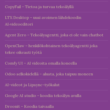
CopyFail – Tietoa ja turvaa tekoälyllä
LTX Desktop – uusi avoimen lähdekoodin
AI‑videoeditori
Agent Zero – Tekoälyagentti, joka ei ole vain chatbot
OpenClaw – henkilökohtainen tekoälyagentti joka
tekee oikeasti työtä
Comfy UI – AI videoita omalla koneella
Odoo selkokielellä – alusta, joka taipuu moneen
AI-videot ja Lipsync-työkalut
Google AI studio – koodia tekoälyn avulla
Droonit – Koodia taivaalla