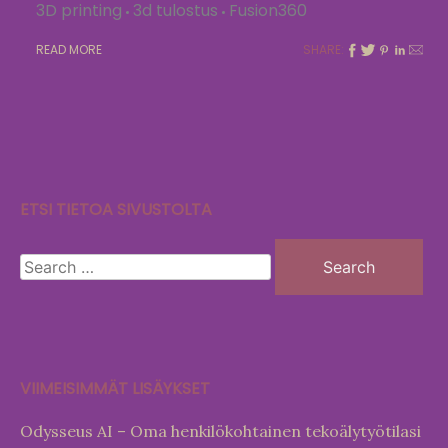
3D printing
3d tulostus
Fusion360
READ MORE
SHARE:
ETSI TIETOA SIVUSTOLTA
Search
for:
VIIMEISIMMÄT LISÄYKSET
Odysseus AI – Oma henkilökohtainen tekoälytyötilasi