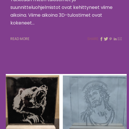
suunnitteluohjelmistot ovat kehittyneet viime
aikoina. Viime aikoina 3D-tulostimet ovat
kokeneet…
READ MORE
SHARE: