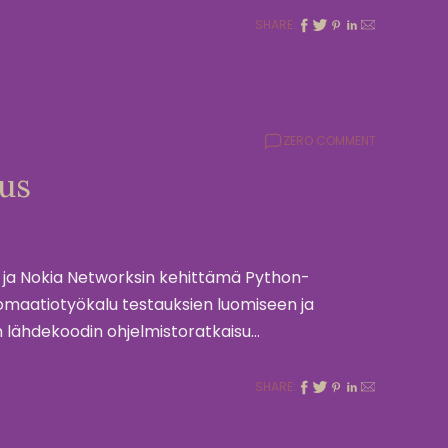
SHARE:
ZERO COMMENT
us
 ja Nokia Networksin kehittämä Python-
utomaatiotyökalu testauksien luomiseen ja
 lähdekoodin ohjelmistoratkaisu…
SHARE: