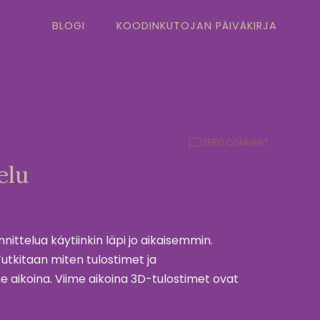
BLOGI
KOODINKUTOJAN PÄIVÄKIRJA
ZERO COMMENT
elu
telua käytiinkin läpi jo aikaisemmin.
utkitaan miten tulostimet ja
e aikoina. Viime aikoina 3D-tulostimet ovat