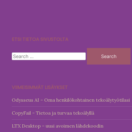
Skip
to
content
ETSI TIETOA SIVUSTOLTA
Search
for:
VIIMEISIMMÄT LISÄYKSET
Odysseus AI – Oma henkilökohtainen tekoälytyötilasi
CopyFail – Tietoa ja turvaa tekoälyllä
LTX Desktop – uusi avoimen lähdekoodin