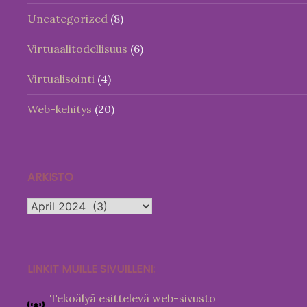
Uncategorized
(8)
Virtuaalitodellisuus
(6)
Virtualisointi
(4)
Web-kehitys
(20)
ARKISTO
Arkisto
LINKIT MUILLE SIVUILLENI:
Tekoälyä esittelevä web-sivusto