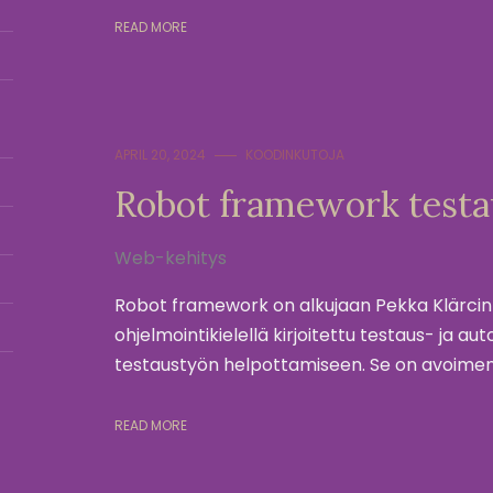
READ MORE
APRIL 20, 2024
KOODINKUTOJA
Robot framework testa
Web-kehitys
Robot framework on alkujaan Pekka Klärcin
ohjelmointikielellä kirjoitettu testaus- ja a
testaustyön helpottamiseen. Se on avoimen
READ MORE