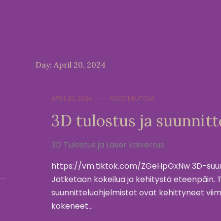
Day:
April 20, 2024
APRIL 20, 2024
KOODINKUTOJA
3D tulostus ja suunnitt
3D Tulostus ja Laser kaiverrus
https://vm.tiktok.com/ZGeHpGxNw 3D-suunnit
Jatketaan kokeilua ja kehitystä eteenpäin. T
suunnitteluohjelmistot ovat kehittyneet viim
kokeneet…