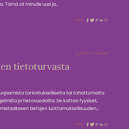
a. Tämä oli minulle uusi ja…
SHARE:
ZERO COMMENT
en tietoturvasta
suojaamista tarkoitukselliselta tai tahattomalta
elmilta ja tietovuodoilta. Se kattaa fyysiset,
rmistaakseen tietojen luottamuksellisuuden,…
SHARE: