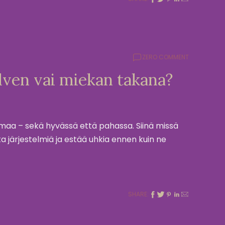
ZERO COMMENT
ilven vai miekan takana?
aa – sekä hyvässä että pahassa. Siinä missä
ta järjestelmiä ja estää uhkia ennen kuin ne
SHARE: