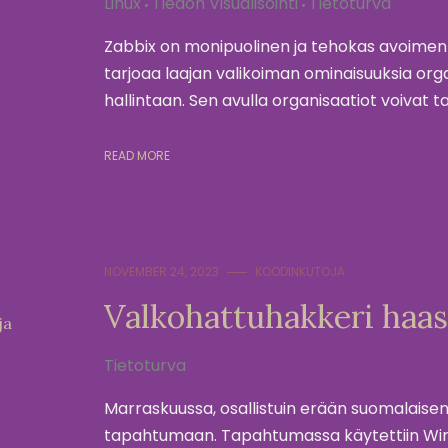
Linux
Tiedon Visualisointi
Tietoturva
Zabbix on monipuolinen ja tehokas avoimen
tarjoaa laajan valikoiman ominaisuuksia orga
hallintaan. Sen avulla organisaatiot voivat ta
READ MORE
NOVEMBER 24, 2023
KOODINKUTOJA
Valkohattuhakkeri haas
ja
Tietoturva
Marraskuussa, osallistuin erään suomalaise
tapahtumaan. Tapahtumassa käytettiin WireSha