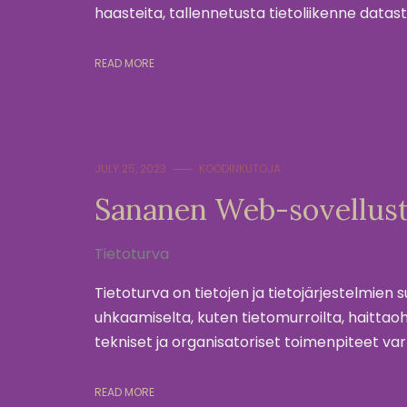
haasteita, tallennetusta tietoliikenne datast
READ MORE
JULY 25, 2023
KOODINKUTOJA
Sananen Web-sovellust
Tietoturva
Tietoturva on tietojen ja tietojärjestelmien 
uhkaamiselta, kuten tietomurroilta, haittaohj
tekniset ja organisatoriset toimenpiteet va
READ MORE