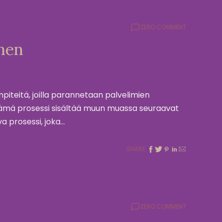
ZERO COMMENT
nen
iteitä, joilla parannetaan palvelimien
ä. Tämä prosessi sisältää muun muassa seuraavat
a prosessi, joka…
SHARE:
ZERO COMMENT