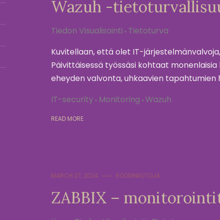
Wazuh -tietoturvallisu
Tiedon Visualisointi
Tietoturva
Kuvitellaan, että olet IT-järjestelmänvalvoja, 
Päivittäisessä työssäsi kohtaat monenlaisia 
eheyden valvonta, uhkaavien tapahtumien h
IT-security
Monitoring
Wazuh
READ MORE
MARCH 27, 2024
KOODINKUTOJA
ZABBIX – monitorointi