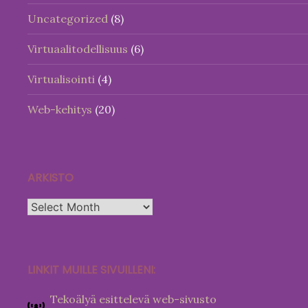
Uncategorized
(8)
Virtuaalitodellisuus
(6)
Virtualisointi
(4)
Web-kehitys
(20)
ARKISTO
Arkisto
LINKIT MUILLE SIVUILLENI:
Tekoälyä esittelevä web-sivusto