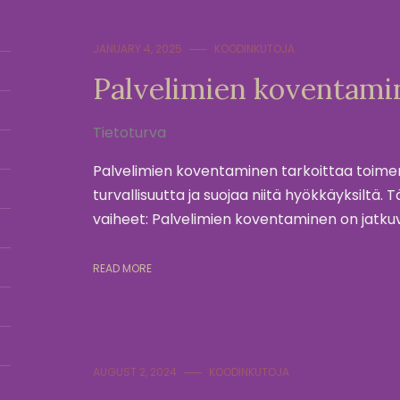
JANUARY 4, 2025
KOODINKUTOJA
Palvelimien koventami
Tietoturva
Palvelimien koventaminen tarkoittaa toimenp
turvallisuutta ja suojaa niitä hyökkäyksilt
vaiheet: Palvelimien koventaminen on jatkuv
READ MORE
AUGUST 2, 2024
KOODINKUTOJA