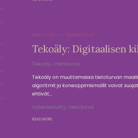
APRIL 7, 2025
KOODINKUTOJA
Tekoäly: Digitaalisen k
Tekoäly
Tietoturva
Tekoäly on muuttamassa tietoturvan maailm
algoritmit ja koneoppimismallit voivat suoja
ehtivät…
cybersecurity
tietoturva
READ MORE