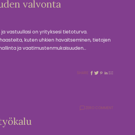
uden valvonta
ja vastuullasi on yrityksesi tietoturva.
haasteita, kuten uhkien havaitseminen, tietojen
allinta ja vaatimustenmukaisuuden…
SHARE:
ZERO COMMENT
työkalu