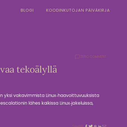
BLOGI
KOODINKUTOJAN PÄIVÄKIRJA
ZERO COMMENT
vaa tekoälyllä
on yksi vakavimmista Linux‑haavoittuvuuksista
escalationin lähes kaikissa Linux‑jakeluissa,
SHARE: