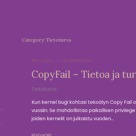
Category:
Tietoturva
MAY 7, 2026
KOODINKUTOJA
CopyFail – Tietoa ja tur
Tietoturva
Kun kernel bugi kohtasi tekoälyn Copy Fail 
vuosiin. Se mahdollistaa paikallisen privilege 
joiden kernelit on julkaistu vuoden…
READ MORE