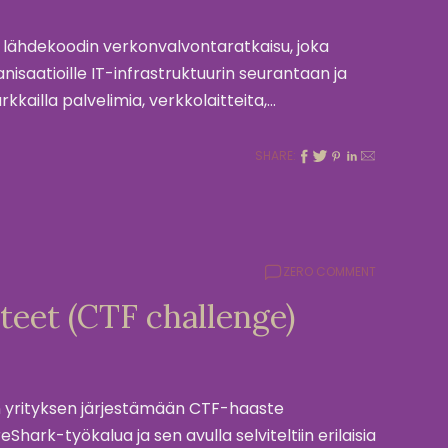
 lähdekoodin verkonvalvontaratkaisu, joka
nisaatioille IT-infrastruktuurin seurantaan ja
rkkailla palvelimia, verkkolaitteita,…
SHARE:
ZERO COMMENT
teet (CTF challenge)
n yrityksen järjestämään CTF-haaste
rk-työkalua ja sen avulla selviteltiin erilaisia