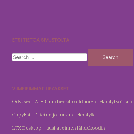
Skip
to
content
ETSI TIETOA SIVUSTOLTA
Search
for:
VIIMEISIMMÄT LISÄYKSET
Odysseus AI – Oma henkilökohtainen tekoälytyötilasi
CopyFail – Tietoa ja turvaa tekoälyllä
LTX Desktop – uusi avoimen lähdekoodin