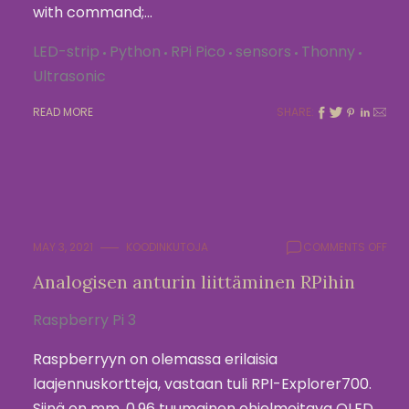
with command;…
LED-strip
Python
RPi Pico
sensors
Thonny
Ultrasonic
READ MORE
SHARE:
ON
MAY 3, 2021
KOODINKUTOJA
COMMENTS OFF
ANA
Analogisen anturin liittäminen RPihin
ANT
LIIT
Raspberry Pi 3
RPIH
Raspberryyn on olemassa erilaisia
laajennuskortteja, vastaan tuli RPI-Explorer700.
Siinä on mm. 0.96 tuumainen ohjelmoitava OLED