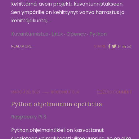
kehittämä, avoin projekti, kuvantunnistukseen.
Sen ympärille on kehittynyt vahva harrastus ja
kehittäjäkunta,…
Kuvantunnistus
Linux
Opencv
Python
READ MORE
SHARE:
MARCH 20, 2021
KOODINKUTOJA
ZERO COMMENT
Python ohjelmoinnin opettelua
Raspberry Pi 3
Python ohjelmointikieli on kasvattanut
suosiotaan voimakkaasti viime vuosina. Se on aika