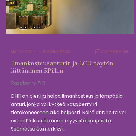
ON
MAY 21, 2021
KOODINKUTOJA
COMMENTS OFF
ILM
Ilmankosteusanturin ja LCD näytön
JA
liittäminen RPi:hin
LCD
NÄY
LIIT
Raspberry Pi 3
RPI:
DH11 on pieni ja halpa ilmankosteus ja lämpötila-
anturi, jonka voi kytkeä Raspberry Pi
tietokoneeseen aika helposti. Näitä antureita voi
ostaa Elektoniikkaosia myyvistä kaupoista.
Suomessa esimerkiksi…