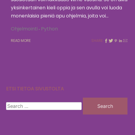
yksinkertainen kieli oppia ja sen avulla voi luoda
monenlaisia pieniä apu ohjelmia, joita voi…
Ohjelmointi
Python
READ MORE
SHARE:
ETSI TIETOA SIVUSTOLTA
Search
for: