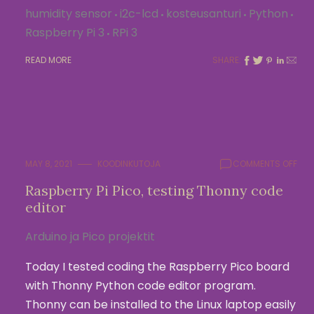
humidity sensor
i2c-lcd
kosteusanturi
Python
Raspberry Pi 3
RPi 3
READ MORE
SHARE:
ON
MAY 8, 2021
KOODINKUTOJA
COMMENTS OFF
RAS
Raspberry Pi Pico, testing Thonny code
PI
editor
PICO
TES
THO
Arduino ja Pico projektit
COD
EDI
Today I tested coding the Raspberry Pico board
with Thonny Python code editor program.
Thonny can be installed to the Linux laptop easily