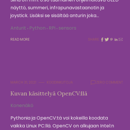
näyttö, summeri, infrapunavastaanotin ja
joystick. Lisäksi se sisältää anturin joka…
Anturit
Python
RPi
sensors
READ MORE
SHARE:
MARCH 31, 2021
KOODINKUTOJA
ZERO COMMENT
Kuvan käsittelyä OpenCV:llä
Konenäkö
Pythonia ja OpenCV:tä voi kokeilla koodata
vaikka Linux PC:llä. OpenCV on alkujaan Intel:n