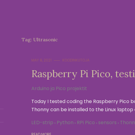
Tag:
Ultrasonic
MAY 8, 2021
KOODINKUTOJA
Raspberry Pi Pico, tes
Arduino ja Pico projektit
Today I tested coding the Raspberry Pico 
Thonny can be installed to the Linux lapto
LED-strip
Python
RPi Pico
sensors
Thonn
READ MORE