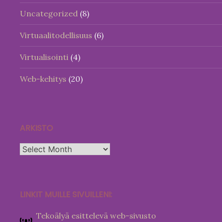
Uncategorized
(8)
Virtuaalitodellisuus
(6)
Virtualisointi
(4)
Web-kehitys
(20)
ARKISTO
Arkisto
LINKIT MUILLE SIVUILLENI:
Tekoälyä esittelevä web-sivusto