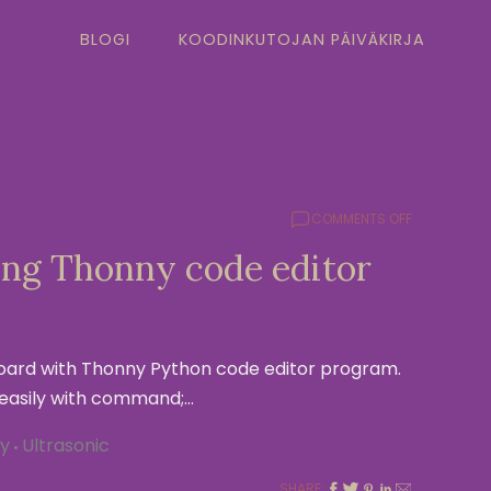
BLOGI
KOODINKUTOJAN PÄIVÄKIRJA
ON
COMMENTS OFF
RASPBERRY
ting Thonny code editor
PI
PICO,
TESTING
THONNY
CODE
board with Thonny Python code editor program.
EDITOR
p easily with command;…
y
Ultrasonic
SHARE: