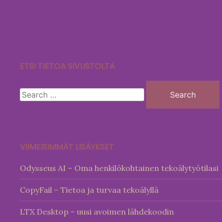
Skip
to
content
ETSI TIETOA SIVUSTOLTA
Search
for:
VIIMEISIMMÄT LISÄYKSET
Odysseus AI – Oma henkilökohtainen tekoälytyötilasi
CopyFail – Tietoa ja turvaa tekoälyllä
LTX Desktop – uusi avoimen lähdekoodin