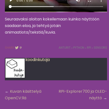
Seuraavaksi aloitan kokeilemaan kuinka näyttöön
saadaan eloa, ja tehtyä jotain
animaatiota/tekstiä/kuvia.
SHARE:
ANTURIT
PYTHON
RPI
SENSORS
koodinkutoja
Post
Kuvan käsittelyä
RPi-Explorer700 ja OLED-
navigation
OpenCV:llä
näyttö