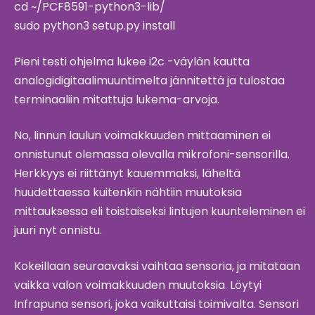
cd ~/PCF8591-python3-lib/
sudo python3 setup.py install
Pieni testi ohjelma lukee i2c -väylän kautta
analogidigitaalimuuntimelta jännitettä ja tulostaa
terminaaliin mitattuja lukema-arvoja.
No, linnun laulun voimakkuuden mittaaminen ei
onnistunut olemassa olevalla mikrofoni-sensorilla.
Herkkyys ei riittänyt kauemmaksi, läheltä
huudettaessa kuitenkin nähtiin muutoksia
mittauksessa eli toistaiseksi lintujen kuunteleminen ei
juuri nyt onnistu.
Kokeillaan seuraavaksi vaihtaa sensoria, ja mitataan
vaikka valon voimakkuuden muutoksia. Löytyi
Infrapuna sensori, joka vaikuttaisi toimivalta. Sensori