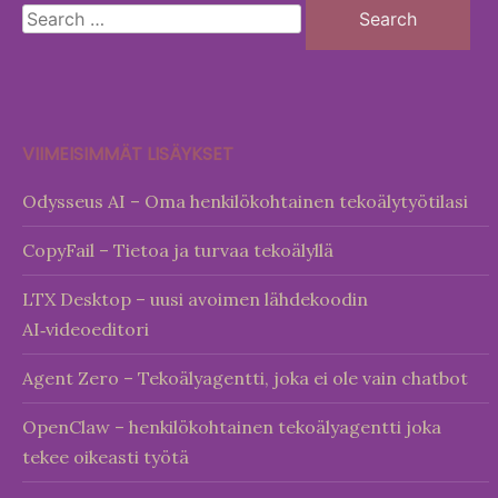
Search
for:
VIIMEISIMMÄT LISÄYKSET
Odysseus AI – Oma henkilökohtainen tekoälytyötilasi
CopyFail – Tietoa ja turvaa tekoälyllä
LTX Desktop – uusi avoimen lähdekoodin
AI‑videoeditori
Agent Zero – Tekoälyagentti, joka ei ole vain chatbot
OpenClaw – henkilökohtainen tekoälyagentti joka
tekee oikeasti työtä