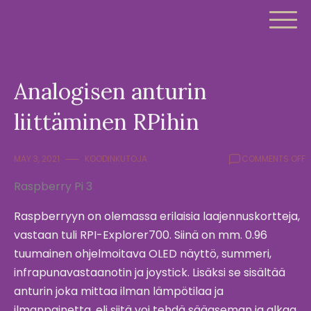
Skip
to
content
Analogisen anturin
liittäminen RPihin
O
MAY 3, 2021
KOODINKUTOJA
COMMENTS OFF
A
Raspberry Pi 3
A
L
R
Raspberryyn on olemassa erilaisia laajennuskortteja,
vastaan tuli RPI-Explorer700. Siinä on mm. 0.96
tuumainen ohjelmoitava OLED näyttö, summeri,
infrapunavastaanotin ja joystick. Lisäksi se sisältää
anturin joka mittaa ilman lämpötilaa ja
ilmanpainetta, eli siitä voi tehdä sääaseman ja alkaa