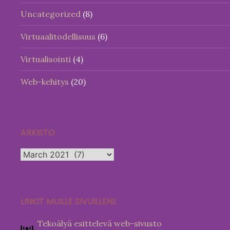
Uncategorized
(8)
Virtuaalitodellisuus
(6)
Virtualisointi
(4)
Web-kehitys
(20)
ARKISTO
Arkisto
LINKIT MUILLE SIVUILLENI:
Tekoälyä esittelevä web-sivusto