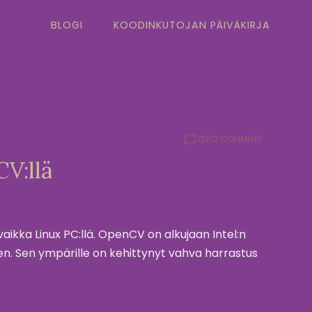
BLOGI
KOODINKUTOJAN PÄIVÄKIRJA
ZERO COMMENT
V:llä
aikka Linux PC:llä. OpenCV on alkujaan Intel:n
en. Sen ympärille on kehittynyt vahva harrastus