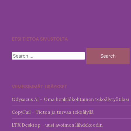
Skip
to
content
ETSI TIETOA SIVUSTOLTA
Search
for:
VIIMEISIMMÄT LISÄYKSET
Odysseus AI – Oma henkilökohtainen tekoälytyötilasi
CopyFail – Tietoa ja turvaa tekoälyllä
LTX Desktop – uusi avoimen lähdekoodin