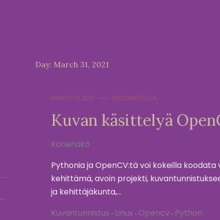
Day:
March 31, 2021
MARCH 31, 2021
KOODINKUTOJA
Kuvan käsittelyä OpenC
Konenäkö
Pythonia ja OpenCV:tä voi kokeilla koodata v
kehittämä, avoin projekti, kuvantunnistukse
ja kehittäjäkunta,…
Kuvantunnistus
Linux
Opencv
Python