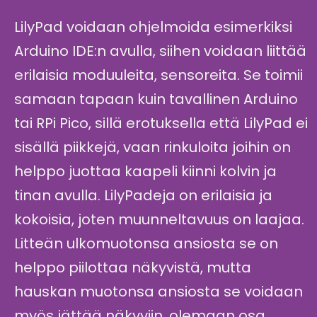
LilyPad voidaan ohjelmoida esimerkiksi
Arduino IDE:n avulla, siihen voidaan liittää
erilaisia moduuleita, sensoreita. Se toimii
samaan tapaan kuin tavallinen Arduino
tai RPi Pico, sillä erotuksella että LilyPad ei
sisällä piikkejä, vaan rinkuloita joihin on
helppo juottaa kaapeli kiinni kolvin ja
tinan avulla. LilyPadeja on erilaisia ja
kokoisia, joten muunneltavuus on laajaa.
Litteän ulkomuotonsa ansiosta se on
helppo piilottaa näkyvistä, mutta
hauskan muotonsa ansiosta se voidaan
myös jättää näkyviin, olemaan osa