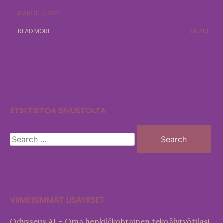
MARCH 2, 2024
READ MORE
SHARE:
ETSI TIETOA SIVUSTOLTA
Search
for:
VIIMEISIMMÄT LISÄYKSET
Odysseus AI – Oma henkilökohtainen tekoälytyötilasi