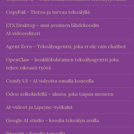
CopyFail – Tietoa ja turvaa tekoälyllä
LTX Desktop – uusi avoimen lähdekoodin
AI‑videoeditori
Agent Zero – Tekoälyagentti, joka ei ole vain chatbot
OpenClaw – henkilökohtainen tekoälyagentti joka
tekee oikeasti työtä
Comfy UI – AI videoita omalla koneella
Odoo selkokielellä – alusta, joka taipuu moneen
AI-videot ja Lipsync-työkalut
Google AI studio – koodia tekoälyn avulla
Droonit – Koodia taivaalla