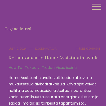
Skip
to
content
Tag:
node-red
JULY 19, 2024
KOODINKUTOJA
ONE COMMENT
Kotiautomaatio Home Assistantin avulla
How To
Tekoäly
Tiedon Visualisointi
Home Assistantin avulla voit luoda kattavia ja
mukautettuja älykotiratkaisuja. Käyttäjät voivat
hallita ja automatisoida laitteitaan, parantaa
kodin turvallisuutta, seurata energiankulutusta ja
saada ilmoituksia tärkeistä tapahtumista.…