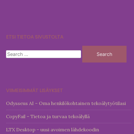
ETSI TIETOA SIVUSTOLTA
Search
for:
VIIMEISIMMÄT LISÄYKSET
Odysseus AI – Oma henkilökohtainen tekoälytyötilasi
CopyFail – Tietoa ja turvaa tekoälyllä
LTX Desktop – uusi avoimen lähdekoodin