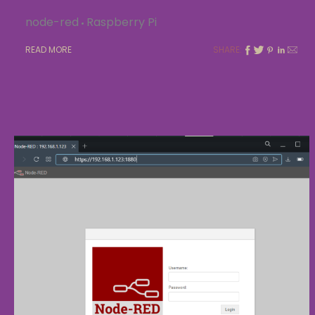
node-red
Raspberry Pi
READ MORE
SHARE: