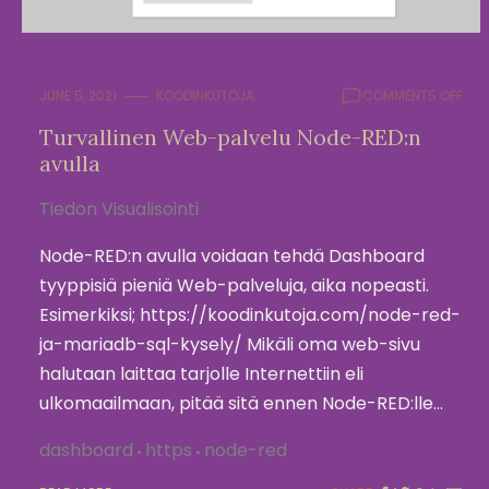
ON
JUNE 5, 2021
KOODINKUTOJA
COMMENTS OFF
TUR
Turvallinen Web-palvelu Node-RED:n
WEB
avulla
PAL
NOD
RED
Tiedon Visualisointi
AVU
Node-RED:n avulla voidaan tehdä Dashboard
tyyppisiä pieniä Web-palveluja, aika nopeasti.
Esimerkiksi; https://koodinkutoja.com/node-red-
ja-mariadb-sql-kysely/ Mikäli oma web-sivu
halutaan laittaa tarjolle Internettiin eli
ulkomaailmaan, pitää sitä ennen Node-RED:lle…
dashboard
https
node-red