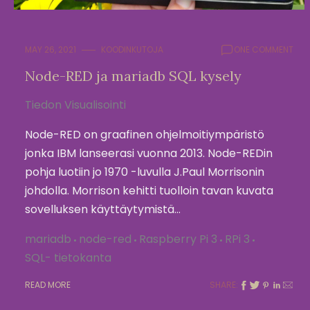
MAY 26, 2021
KOODINKUTOJA
ONE COMMENT
Node-RED ja mariadb SQL kysely
Tiedon Visualisointi
Node-RED on graafinen ohjelmoitiympäristö
jonka IBM lanseerasi vuonna 2013. Node-REDin
pohja luotiin jo 1970 -luvulla J.Paul Morrisonin
johdolla. Morrison kehitti tuolloin tavan kuvata
sovelluksen käyttäytymistä…
mariadb
node-red
Raspberry Pi 3
RPi 3
SQL- tietokanta
READ MORE
SHARE: