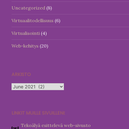
Uncategorized
(8)
Virtuaalitodellisuus
(6)
Virtualisointi
(4)
Web-kehitys
(20)
ARKISTO
Arkisto
LINKIT MUILLE SIVUILLENI:
Tekoälyä esittelevä web-sivusto