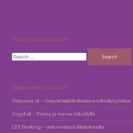
Skip
to
content
ETSI TIETOA SIVUSTOLTA
Search
for:
VIIMEISIMMÄT LISÄYKSET
Odysseus AI – Oma henkilökohtainen tekoälytyötilasi
CopyFail – Tietoa ja turvaa tekoälyllä
LTX Desktop – uusi avoimen lähdekoodin