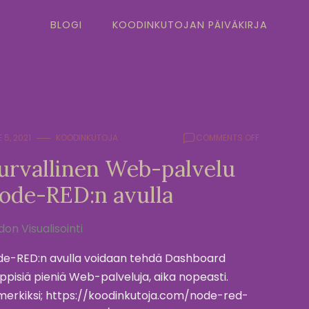
BLOGI
KOODINKUTOJAN PÄIVÄKIRJA
ON
 5, 2021
KOODINKUTOJA
COMMENTS OFF
TURVALLINE
urvallinen Web-palvelu
WEB-
PALVELU
ode-RED:n avulla
NODE-
RED:N
AVULLA
don Visualisointi
e-RED:n avulla voidaan tehdä Dashboard
ppisiä pieniä Web-palveluja, aika nopeasti.
merkiksi; https://koodinkutoja.com/node-red-