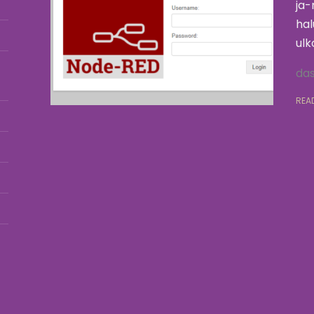
ja-
hal
ulk
da
REA