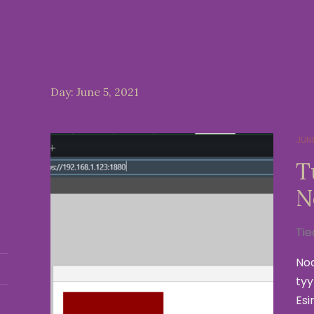
Day:
June 5, 2021
JUNE
T
N
Tie
Nod
tyy
Esi