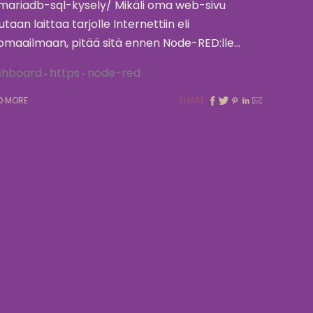
mariadb-sql-kysely/ Mikäli oma web-sivu
utaan laittaa tarjolle Internettiin eli
omaailmaan, pitää sitä ennen Node-RED:lle…
shboard
https
node-red
D MORE
SHARE: