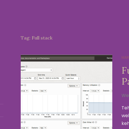
Tag:
Full stack
MAR
F
P
We
Teh
web
keh