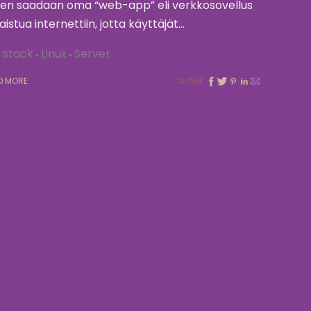
en saadaan oma “web-app” eli verkkosovellus
kaistua internettiin, jotta käyttäjät…
l stack
Linux
Server
D MORE
SHARE: