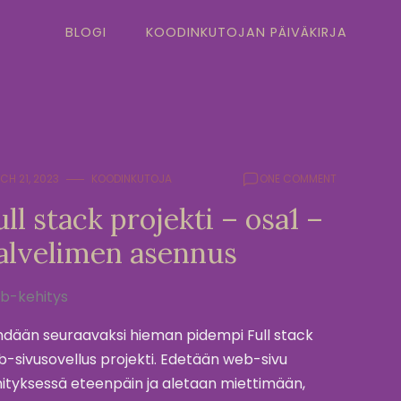
BLOGI
KOODINKUTOJAN PÄIVÄKIRJA
CH 21, 2023
KOODINKUTOJA
ONE COMMENT
ull stack projekti – osa1 –
alvelimen asennus
b-kehitys
dään seuraavaksi hieman pidempi Full stack
-sivusovellus projekti. Edetään web-sivu
ityksessä eteenpäin ja aletaan miettimään,