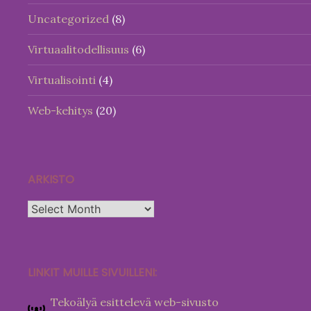
Uncategorized
(8)
Virtuaalitodellisuus
(6)
Virtualisointi
(4)
Web-kehitys
(20)
ARKISTO
Arkisto
LINKIT MUILLE SIVUILLENI:
Tekoälyä esittelevä web-sivusto