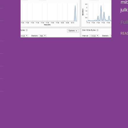
mit
jul
Ful
REA