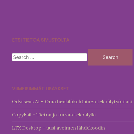
Skip
to
content
ETSI TIETOA SIVUSTOLTA
Search
for:
VIIMEISIMMÄT LISÄYKSET
Odysseus AI – Oma henkilökohtainen tekoälytyötilasi
CopyFail – Tietoa ja turvaa tekoälyllä
LTX Desktop – uusi avoimen lähdekoodin