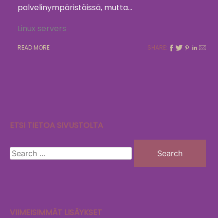
palvelinympäristöissä, mutta…
Linux servers
READ MORE
SHARE:
ETSI TIETOA SIVUSTOLTA
Search
for:
VIIMEISIMMÄT LISÄYKSET