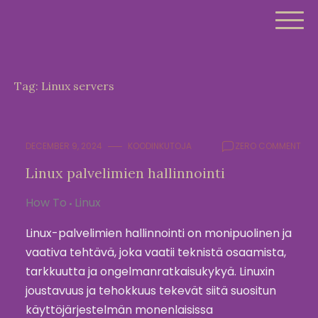
Skip
to
content
Tag:
Linux servers
DECEMBER 9, 2024
KOODINKUTOJA
ZERO COMMENT
Linux palvelimien hallinnointi
How To
Linux
Linux-palvelimien hallinnointi on monipuolinen ja
vaativa tehtävä, joka vaatii teknistä osaamista,
tarkkuutta ja ongelmanratkaisukykyä. Linuxin
joustavuus ja tehokkuus tekevät siitä suositun
käyttöjärjestelmän monenlaisissa