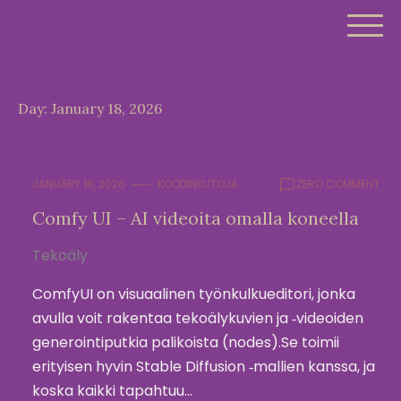
Skip
to
content
Day:
January 18, 2026
JANUARY 18, 2026
KOODINKUTOJA
ZERO COMMENT
Comfy UI – AI videoita omalla koneella
Tekoäly
ComfyUI on visuaalinen työnkulkueditori, jonka
avulla voit rakentaa tekoälykuvien ja ‑videoiden
generointiputkia palikoista (nodes).Se toimii
erityisen hyvin Stable Diffusion ‑mallien kanssa, ja
koska kaikki tapahtuu…