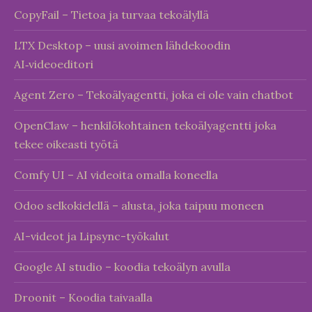
CopyFail – Tietoa ja turvaa tekoälyllä
LTX Desktop – uusi avoimen lähdekoodin
AI‑videoeditori
Agent Zero – Tekoälyagentti, joka ei ole vain chatbot
OpenClaw – henkilökohtainen tekoälyagentti joka
tekee oikeasti työtä
Comfy UI – AI videoita omalla koneella
Odoo selkokielellä – alusta, joka taipuu moneen
AI-videot ja Lipsync-työkalut
Google AI studio – koodia tekoälyn avulla
Droonit – Koodia taivaalla