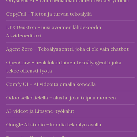
Odysseus AI – Oma henkilökohtainen tekoälytyötilasi
CopyFail – Tietoa ja turvaa tekoälyllä
LTX Desktop – uusi avoimen lähdekoodin
AI‑videoeditori
Agent Zero – Tekoälyagentti, joka ei ole vain chatbot
OpenClaw – henkilökohtainen tekoälyagentti joka
tekee oikeasti työtä
Comfy UI – AI videoita omalla koneella
Odoo selkokielellä – alusta, joka taipuu moneen
AI-videot ja Lipsync-työkalut
Google AI studio – koodia tekoälyn avulla