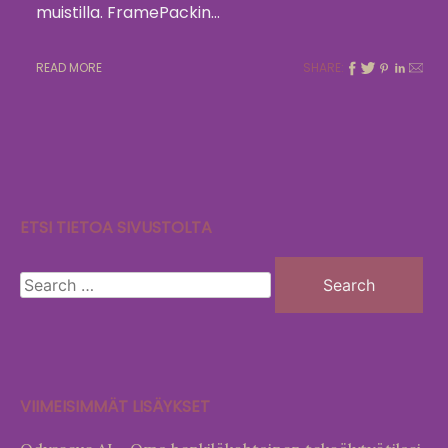
muistilla. FramePackin…
READ MORE
SHARE:
ETSI TIETOA SIVUSTOLTA
Search
for:
VIIMEISIMMÄT LISÄYKSET