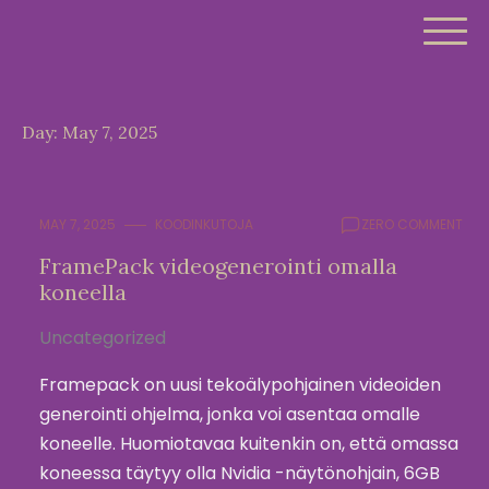
Skip
to
content
Day:
May 7, 2025
MAY 7, 2025
KOODINKUTOJA
ZERO COMMENT
FramePack videogenerointi omalla
koneella
Uncategorized
Framepack on uusi tekoälypohjainen videoiden
generointi ohjelma, jonka voi asentaa omalle
koneelle. Huomiotavaa kuitenkin on, että omassa
koneessa täytyy olla Nvidia -näytönohjain, 6GB